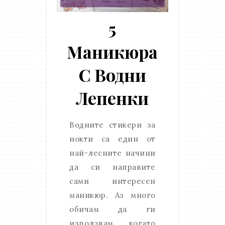
5
Маникюра
С Водни
Лепенки
Водните стикери за
нокти са един от
най-лесните начини
да си направите
сами интересен
маникюр. Аз много
обичам да ги
използвам когато