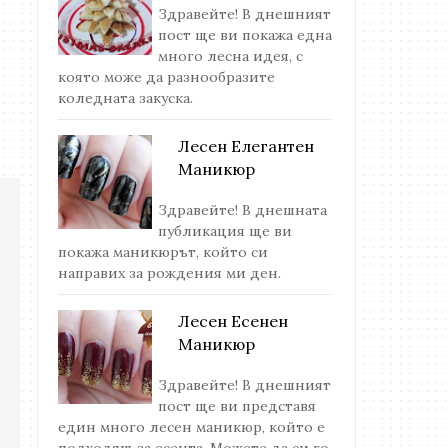
Здравейте! В днешният
пост ще ви покажа една
много лесна идея, с
която може да разнообразите
коледната закуска.
Лесен Елегантен
Маникюр
Здравейте! В днешната
публикация ще ви
покажа маникюрът, който си
направих за рождения ми ден.
Лесен Есенен
Маникюр
Здравейте! В днешният
пост ще ви представя
един много лесен маникюр, който е
подходящ за есента. Можете да си го