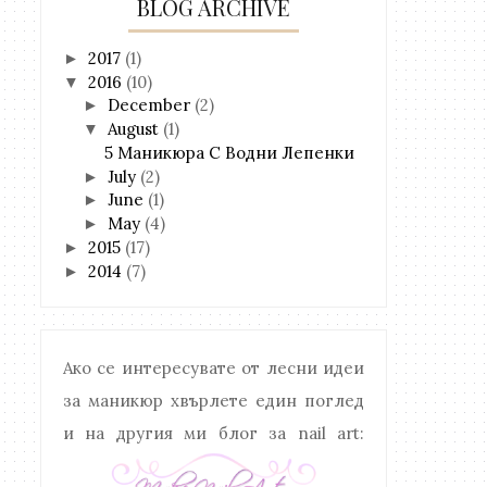
BLOG ARCHIVE
2017
(1)
►
2016
(10)
▼
December
(2)
►
August
(1)
▼
5 Маникюра С Водни Лепенки
July
(2)
►
June
(1)
►
May
(4)
►
2015
(17)
►
2014
(7)
►
Ако се интересувате от лесни идеи
за маникюр хвърлете един поглед
и на другия ми блог за nail art: