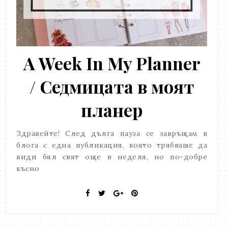
A Week In My Planner
/ Седмицата в моят
планер
Здравейте! След дълга пауза се завръщам в
блога с една публикация, която трябваше да
види бял свят още в неделя, но по-добре
късно