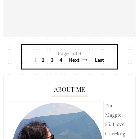
Page 1 of 4
1
2
3
4
Next
Last
ABOUT ME
I'm
Maggie,
25. I love
traveling,