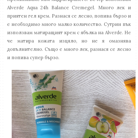
Alverde Aqua 24h Balance Cremegel. Много лек и
приятен гел крем. Разнася се лесно, попива бързо и
е необходимо много малко количество. Сутрин пък
използвам матиращият крем с ябълка на Alverde. Не
че матира кожата изцяло, но не я омазнява
допълнително. Също е много лек, разнася се лесно
и попива супер бързо.