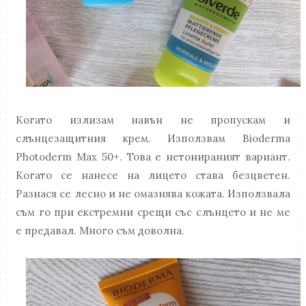
Когато излизам навън не пропускам и
слънцезащитния крем. Използвам Bioderma
Photoderm Max 50+. Това е нетонираният вариант.
Когато се нанесе на лицето става безцветен.
Разнася се лесно и не омазнява кожата. Използвала
съм го при екстремни срещи със слънцето и не ме
е предавал. Много съм доволна.