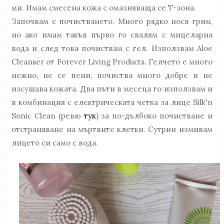
ми. Имам смесена кожа с омазняваща се Т-зона.
Започвам с почистването. Много рядко нося грим,
но ако имам такъв първо го свалям с мицеларна
вода и след това почиствам с гел. Използвам Aloe
Cleanser от Forever Living Products. Гелчето е много
нежно, не се пени, почиства много добре и не
изсушава кожата. Два пъти в месеца го използвам и
в комбинация с електрическата четка за лице Silk'n
Sonic Clean (ревю
тук
) за по-дълбоко почистване и
отстраняване на мъртвите клетки. Сутрин измивам
лицето си само с вода.