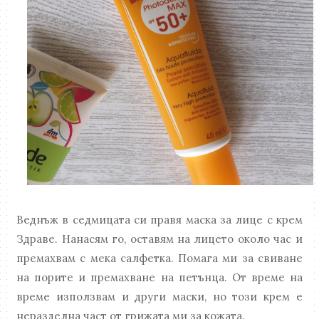
Веднъж в седмицата си правя маска за лице с крем
Здраве. Нанасям го, оставям на лицето около час и
премахвам с мека салфетка. Помага ми за свиване
на порите и премахване на петънца. От време на
време използвам и други маски, но този крем е
неразделна част от грижата ми за кожата.