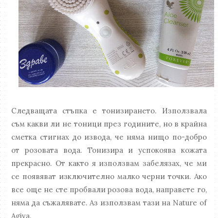
Следващата стъпка е тонизирането. Използвала
съм какви ли не тоници през годините, но в крайна
сметка стигнах до извода, че няма нищо по-добро
от розовата вода. Тонизира и успокоява кожата
прекрасно. От както я използвам забелязах, че ми
се появяват изключително малко черни точки. Ако
все още не сте пробвали розова вода, направете го,
няма да съжалявате. Аз използвам тази на Nature of
Agiva.