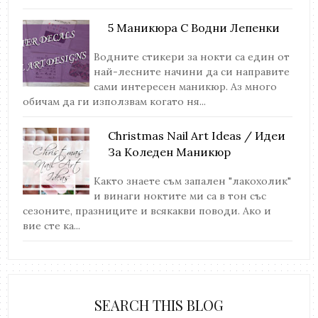
5 Маникюра С Водни Лепенки
Водните стикери за нокти са един от
най-лесните начини да си направите
сами интересен маникюр. Аз много
обичам да ги използвам когато ня...
Christmas Nail Art Ideas / Идеи
За Коледен Маникюр
Както знаете съм запален "лакохолик"
и винаги ноктите ми са в тон със
сезоните, празниците и всякакви поводи. Ако и
вие сте ка...
SEARCH THIS BLOG