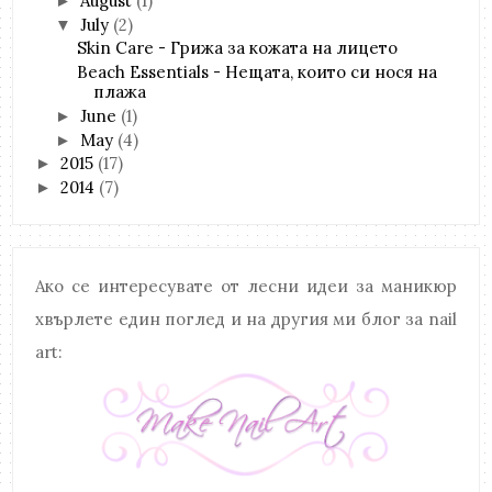
August
(1)
►
July
(2)
▼
Skin Care - Грижа за кожата на лицето
Beach Essentials - Нещата, които си нося на
плажа
June
(1)
►
May
(4)
►
2015
(17)
►
2014
(7)
►
Ако се интересувате от лесни идеи за маникюр
хвърлете един поглед и на другия ми блог за nail
art: